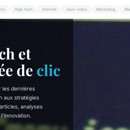
ctu
High tech
Internet
Jeux-video
Marketing
Ma
ch et
ée de
clic
 les dernières
 aux stratégies
rticles, analyses
 l'innovation.