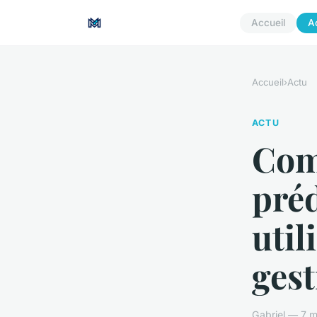
Accueil
A
Accueil
›
Actu
ACTU
Com
préd
util
gest
Gabriel — 7 m