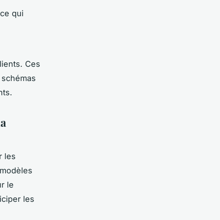
ce qui
lients. Ces
s schémas
nts.
la
r les
s modèles
r le
iciper les