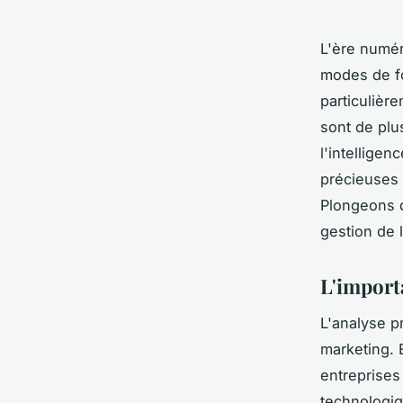
L'ère numér
modes de fo
particulièr
sont de plu
l'intelligen
précieuses 
Plongeons d
gestion de l
L'import
L'analyse p
marketing. 
entreprises
technologiq