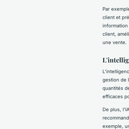
Par exemple
client et pr
information
client, amél
une vente.
L'intelli
L'intelligen
gestion de 
quantités d
efficaces po
De plus, l'I
recommandat
exemple, un