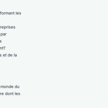
sformant les
treprises
 par
s
nt?
 et de la
e monde du
re dont les