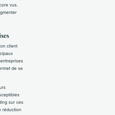
core vus.
augmenter
ises
ion client
ncipaux
s entreprises
ermet de se
urs
sceptibles
ting sur ces
e réduction