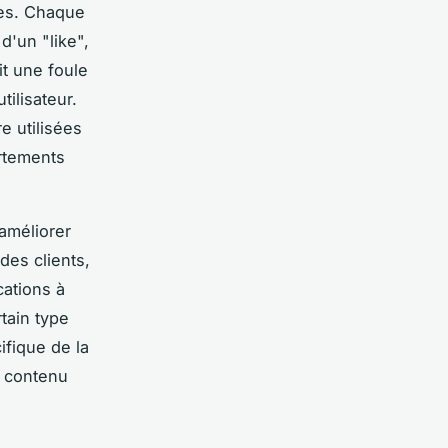
ées. Chaque
d'un "like",
it une foule
ilisateur.
e utilisées
ortements
améliorer
des clients,
cations à
tain type
ifique de la
e contenu