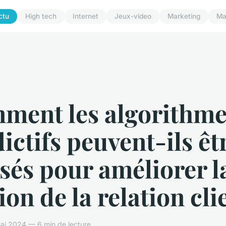
ctu
High tech
Internet
Jeux-video
Marketing
Ma
ment les algorithme
ictifs peuvent-ils êt
isés pour améliorer l
ion de la relation cli
ai 2024 — 6 min de lecture