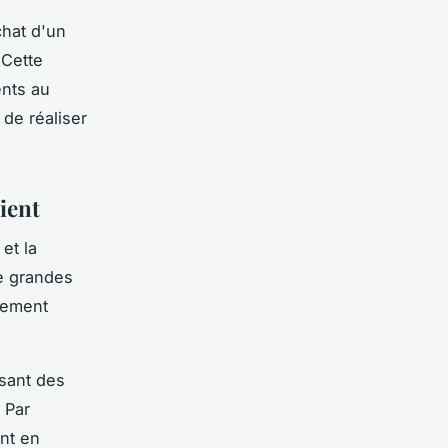
chat d'un
 Cette
ents au
 de réaliser
lient
 et la
de grandes
rement
ssant des
 Par
ent en