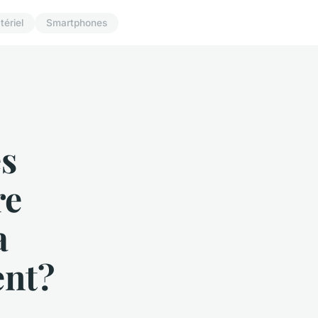
tériel
Smartphones
s
re
a
ent?